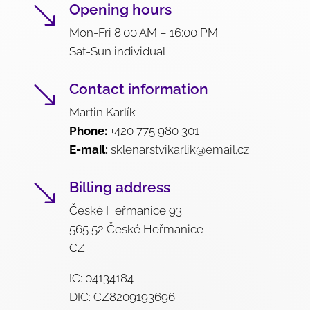
Opening hours
'
Mon-Fri 8:00 AM – 16:00 PM
Sat-Sun individual
Contact information
'
Martin Karlík
Phone:
+420 775 980 301
E-mail:
sklenarstvikarlik@email.cz
Billing address
'
České Heřmanice 93
565 52 České Heřmanice
CZ
IC: 04134184
DIC: CZ8209193696