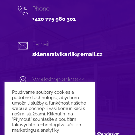
Phone
+420 775 980 301
E-mail
sklenarstvikarlik@email.cz
Workshop address
Dráby 890
Používáme soubory cookies a
566 01 Vysoké Mýto
podobné technologie, abychom
umožnili služby a funkčnost našeho
CZ
webu a pochopili vaši komunikaci s
našimi službami. Kliknutím na
"Přijmout" souhlasíte s použitím
takovýchto technologií za účelem
marketingu a analytiky.
© 2023 KAMAsklo Glazing Works |
GDPR
| Webdesign: